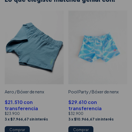
Aero / Bóxer de nenx
Pool Party / Bóxer de nenx
$21.510
con
$29.610
con
transferencia
transferencia
$23.900
$32.900
3
x
$7.966,67
sin interés
3
x
$10.966,67
sin interés
Comprar
Comprar