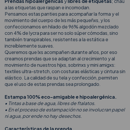
Prendas hipoalergénicas
y
libres de etiquetas
; chau
a las etiquetas que raspan e incomodan.
Pensamos estas panties para acompañar la forma y el
movimiento del cuerpo de lxs más pequeñxs, y los
confeccionamos en hilado de 96% algodón mezclado
con 4% de lycra para ser no solo súper cómodas, sino
también transpirables, resistentes a la estática e
increíblemente suaves.
Queremos que lxs acompañen durante años, por eso
creamos prendas que se adaptan al crecimiento y al
movimiento de nuestros hijxs, sobrinxs y mini amigxs:
textiles ultra-stretch, con costuras elásticas y cintura sin
elástico. La calidad de su tela y confección, permiten
que el uso de estas prendas sea prolongado.
Estampa 100% eco-amigable e hipoalergénica.
• Tintas a base de agua, libres de ftalatos.
• En el proceso de estampación no se involucran papel
ni agua, por ende no hay desechos.
Características de la prenda