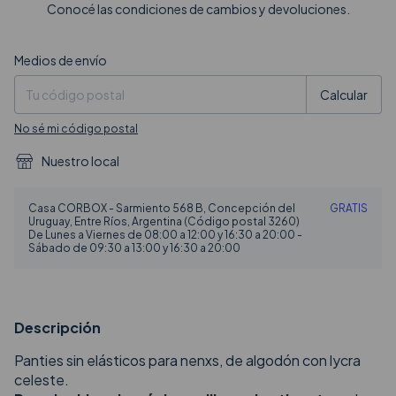
Conocé las condiciones de cambios y devoluciones.
Entregas para el CP:
Cambiar CP
Medios de envío
Calcular
No sé mi código postal
Nuestro local
Casa CORBOX - Sarmiento 568 B, Concepción del
GRATIS
Uruguay, Entre Ríos, Argentina (Código postal 3260)
De Lunes a Viernes de 08:00 a 12:00 y 16:30 a 20:00 -
Sábado de 09:30 a 13:00 y 16:30 a 20:00
Descripción
Panties sin elásticos para nenxs, de algodón con lycra
celeste.