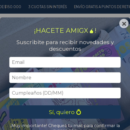
150.000
3 CUOTAS SIN INTERÉS
ENVÍO GRATIS A PUNTOS DE RETIRO 
×
0
¡HACETE AMIGX🧉!
Suscribite para recibir novedades y
descuentos
1
/
2
Sí, quiero 💍
¡Muy importante! Chequeá tu mail para confirmar la