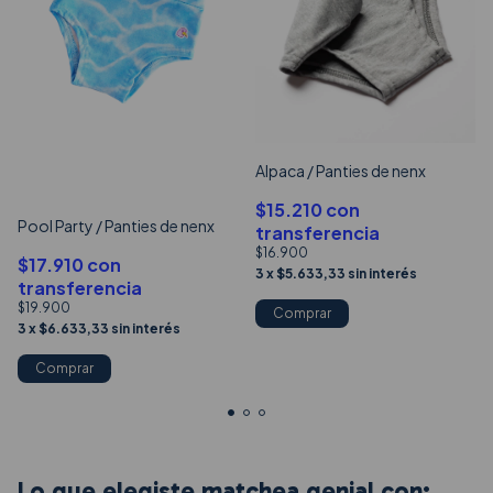
Alpaca / Panties de nenx
$15.210
con
Pool Party / Panties de nenx
transferencia
$16.900
$17.910
con
3
x
$5.633,33
sin interés
transferencia
$19.900
Comprar
3
x
$6.633,33
sin interés
Comprar
Lo que elegiste matchea genial con: