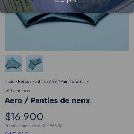
suscripción
Inicio
>
Nenxs
>
Panties
>
Aero / Panties de nenx
+60 vendidos
Aero / Panties de nenx
$16.900
Precio sin impuestos
$13.966,94