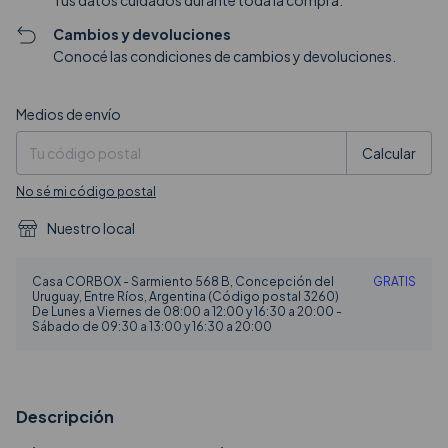
Tus datos cuidados durante toda la compra.
Cambios y devoluciones
Conocé las condiciones de cambios y devoluciones.
Entregas para el CP:
Cambiar CP
Medios de envío
Calcular
No sé mi código postal
Nuestro local
Casa CORBOX - Sarmiento 568 B, Concepción del
GRATIS
Uruguay, Entre Ríos, Argentina (Código postal 3260)
De Lunes a Viernes de 08:00 a 12:00 y 16:30 a 20:00 -
Sábado de 09:30 a 13:00 y 16:30 a 20:00
Descripción