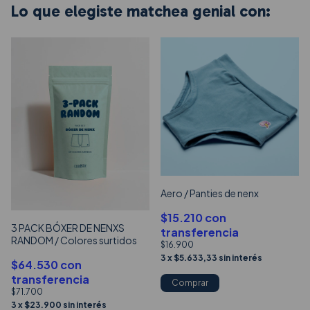
Lo que elegiste matchea genial con:
Aero / Panties de nenx
$15.210
con
3 PACK BÓXER DE NENXS
transferencia
RANDOM / Colores surtidos
$16.900
3
x
$5.633,33
sin interés
$64.530
con
transferencia
Comprar
$71.700
3
x
$23.900
sin interés