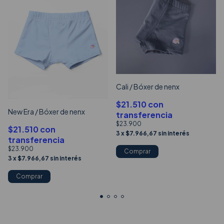
Cali / Bóxer de nenx
$21.510
con
New Era / Bóxer de nenx
transferencia
$23.900
$21.510
con
3
x
$7.966,67
sin interés
transferencia
$23.900
Comprar
3
x
$7.966,67
sin interés
Comprar