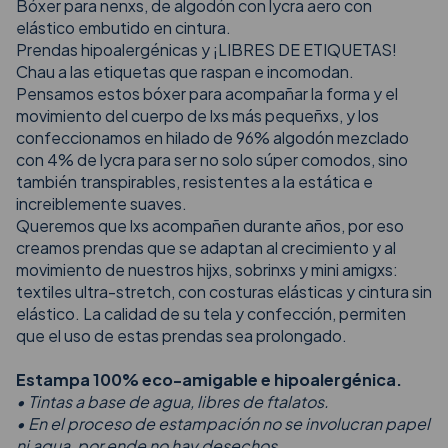
Bóxer para nenxs, de algodón con lycra aero con
elástico embutido en cintura.
Prendas hipoalergénicas y ¡LIBRES DE ETIQUETAS!
Chau a las etiquetas que raspan e incomodan.
Pensamos estos bóxer para acompañar la forma y el
movimiento del cuerpo de lxs más pequeñxs, y los
confeccionamos en hilado de 96% algodón mezclado
con 4% de lycra para ser no solo súper comodos, sino
también transpirables, resistentes a la estática e
increiblemente suaves.
Queremos que lxs acompañen durante años, por eso
creamos prendas que se adaptan al crecimiento y al
movimiento de nuestros hijxs, sobrinxs y mini amigxs:
textiles ultra-stretch, con costuras elásticas y cintura sin
elástico. La calidad de su tela y confección, permiten
que el uso de estas prendas sea prolongado.
Estampa 100% eco-amigable e hipoalergénica.
• Tintas a base de agua, libres de ftalatos.
• En el proceso de estampación no se involucran papel
ni agua, por ende no hay desechos.