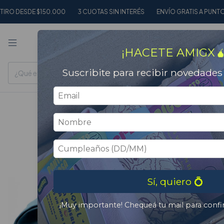
DESDE $150.000
3 CUOTAS SIN INTERÉS
ENVÍO GRATIS A PUNTOS DE 
0
¡HACETE AMIGX🧉
Suscribite para recibir novedade
Sí, quiero 💍
¡Muy importante! Chequeá tu mail para confir